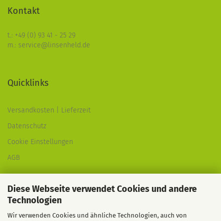
Kontakt
t.: +49 (0) 93 41 - 25 29
m.: service@linsenheld.de
Quicklinks
Versandkosten | Lieferzeit
Datenschutz
Cookie Einstellungen
AGB
Diese Webseite verwendet Cookies und andere
Rechtliches
Technologien
Wir verwenden Cookies und ähnliche Technologien, auch von