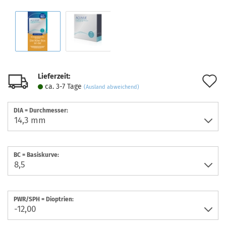
Lieferzeit:
A
ca. 3-7 Tage
(Ausland abweichend)
d
DIA = Durchmesser:
M
BC = Basiskurve:
PWR/SPH = Dioptrien: