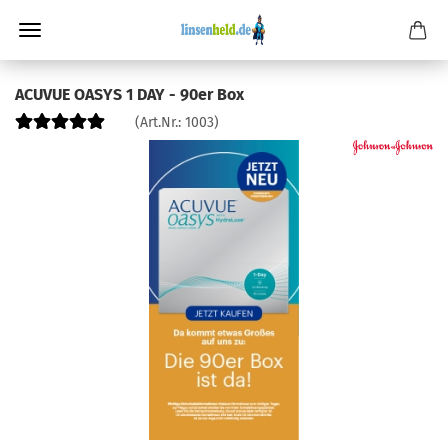
ACUVUE OASYS 1 DAY - 90er Box
(Art.Nr.:
1003
)