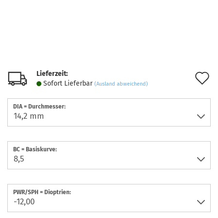
Lieferzeit:
A
Sofort Lieferbar
(Ausland abweichend)
d
DIA = Durchmesser:
M
BC = Basiskurve:
PWR/SPH = Dioptrien: