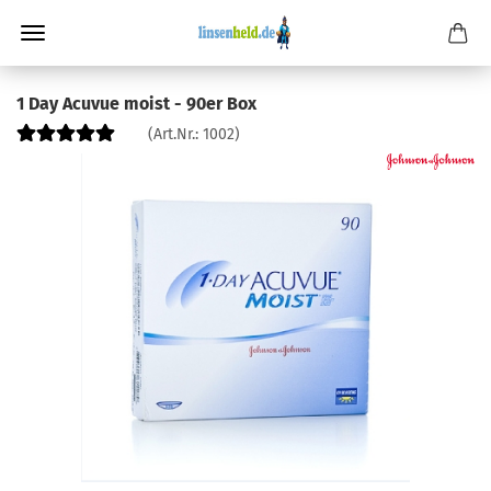
1 Day Acuvue moist - 90er Box
(Art.Nr.:
1002
)