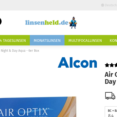
Deutsch
Lieferland
Suche...
E-Mail
4 TAGESLINSEN
MONATSLINSEN
MULTIFOCALLINSEN
KON
Passwort
x Night & Day Aqua - 6er Box
Air 
Konto erstellen
Day
Passwort vergessen?
BC = B