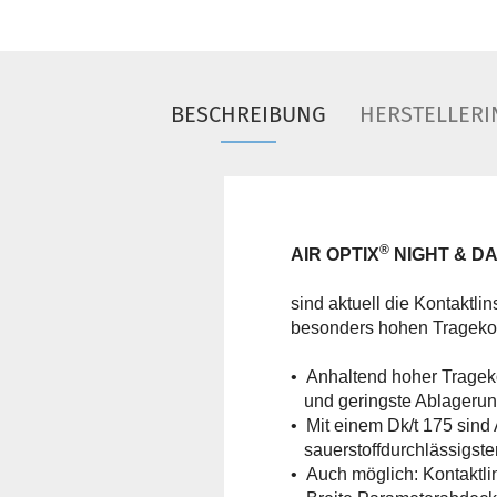
BESCHREIBUNG
HERSTELLERI
®
AIR OPTIX
NIGHT & D
sind aktuell die Kontaktli
besonders hohen Trageko
• Anhaltend hoher Tragek
und geringste Ablagerun
• Mit einem Dk/t 175 sin
sauerstoffdurchlässigste
• Auch möglich: Kontaktli