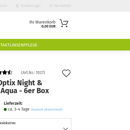
land
Kundenlogin
Merkzettel
Ihr Warenkorb
0,00 EUR
TAKTLINSENPFLEGE
Auf
(Art.Nr.:
1027
)
den
Optix Night &
 Aqua - 6er Box
Merkzettel
Lieferzeit:
ca. 3-4 Tage
(Ausland abweichend)
asiskurve: