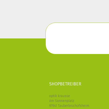
SHOPBETREIBER
optik krausse
Am Sonnenplatz
97941 Tauberbischofsheim