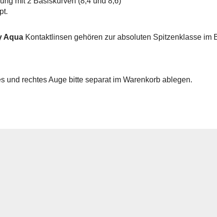
ng mit 2 Basiskurven (8,4 und 8,6)
pt.
ay Aqua
Kontaktlinsen gehören zur absoluten Spitzenklasse im 
kes und rechtes Auge bitte separat im Warenkorb ablegen.