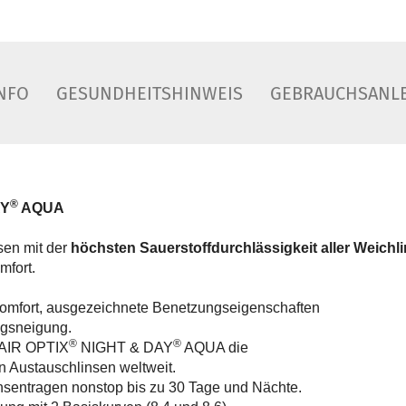
NFO
GESUNDHEITSHINWEIS
GEBRAUCHSANL
®
AY
AQUA
nsen mit der
höchsten Sauerstoffdurchlässigkeit aller Weichl
mfort.
omfort, ausgezeichnete Benetzungseigenschaften
gsneigung.
®
®
d AIR OPTIX
NIGHT & DAY
AQUA die
n Austauschlinsen weltweit.
nsentragen nonstop bis zu 30 Tage und Nächte.