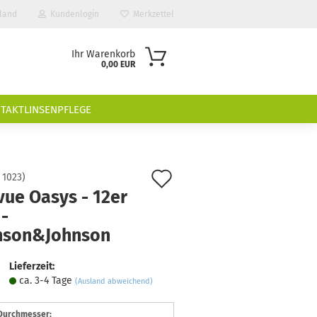
land
Kundenlogin
Merkzettel
Ihr Warenkorb
0,00 EUR
TAKTLINSENPFLEGE
Auf
:
1023
)
vue Oasys - 12er
den
-
Merkzettel
nson&Johnson
Lieferzeit:
ca. 3-4 Tage
(Ausland abweichend)
 Durchmesser: