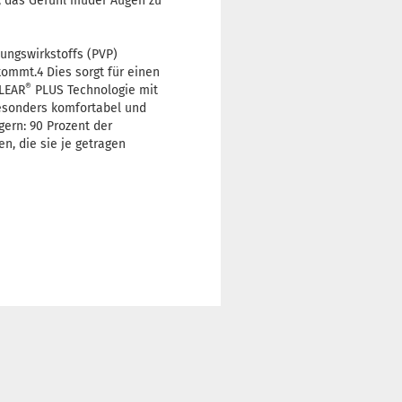
t, das Gefühl müder Augen zu
ungswirkstoffs (PVP)
kommt.4 Dies sorgt für einen
®
CLEAR
PLUS Technologie mit
besonders komfortabel und
gern: 90 Prozent der
n, die sie je getragen