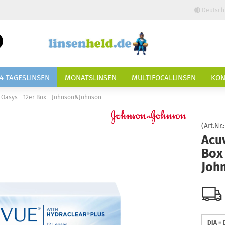
Deutsch
Lieferland
Suche...
E-Mail
4 TAGESLINSEN
MONATSLINSEN
MULTIFOCALLINSEN
KON
Passwort
 Oasys - 12er Box - Johnson&Johnson
(Art.Nr.
Acu
Box 
Konto erstellen
Joh
Passwort vergessen?
DIA =