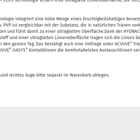
 PLUS Technologie schafft eine ultraglatte Linsenoberfläche, die hilf
logie integriert eine hohe Menge eines feuchtigkeitshaltigen Benetz
. PVP ist vergleichbar mit der Substanz, die in natürlichen Tränen vor
ten und führt damit zu einer ultraglatten Oberfläche.Dank der HYDRA
toff und einer ultraglatten Linsenoberfläche tragen sich die Linsen 
®
r den ganzen Tag. Das bestätigt auch eine Umfrage unter ACUVUE
Trä
®
®
CUVUE
OASYS
Kontaktlinsen die komfortabelsten Austauschlinsen seie
s und rechtes Auge bitte separat im Warenkorb ablegen.