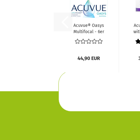
Acuvue® Oasys
Acu
Multifocal - 6er
wit
Box
44,90 EUR